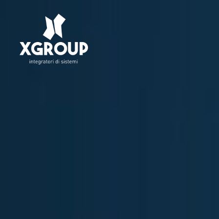
Skip
to
content