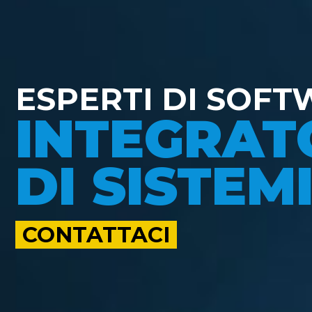
ESPERTI DI SOF
INTEGRAT
DI SISTEM
CONTATTACI